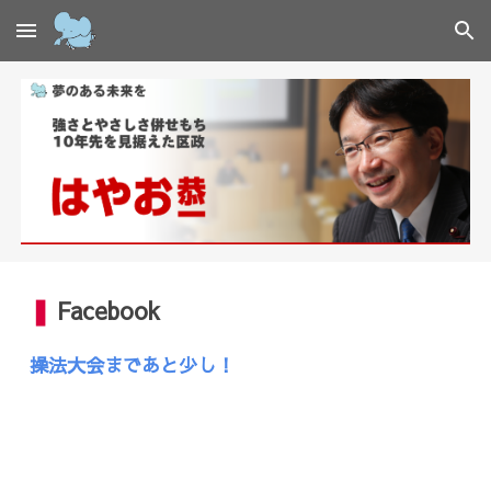
Skip to main content
Skip to navigation
❚
Facebook
操法大会まであと少し！