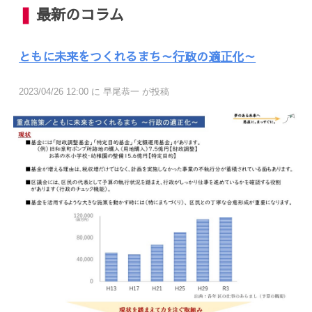
❚
最新のコラム
ともに未来をつくれるまち～行政の適正化～
202
3
/0
4
/
26
12
:
00
に 早尾恭一 が投稿