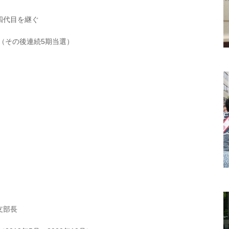
四代目を継ぐ
選（その後連続5期当選）
支部長