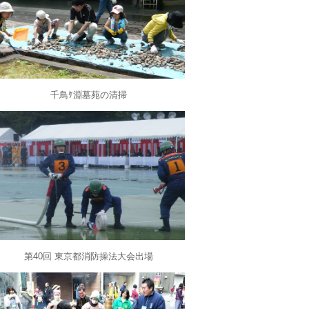
千鳥ｹ淵墓苑の清掃
第40
回 東京都消防操法大会出場