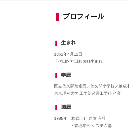
❚
プロフィール
❚
生まれ
1961年4月12日
千代田区神田和泉町生まれ
❚
学歴
区立佐久間幼稚園／佐久間小学校／練成中
東京理科大学 工学部経営工学科 卒業
❚
職歴
1985年 株式会社 西友 入社
・管理本部 システム部