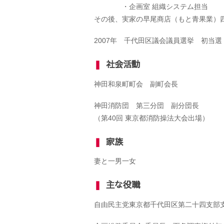
・企画室 組織システム担当
その後、実家の
早尾商店
（もと青果業）
2007年 千代田区議会議員選挙 初当
❚
社会活動
神田和泉町町会 副町会長
神田消防団 第三分団 副分団長
（第40回 東京都消防操法大会出場）
❚
家族
妻と一男一女
❚
主な役職
自由民主党東京都千代田区第二十四支部