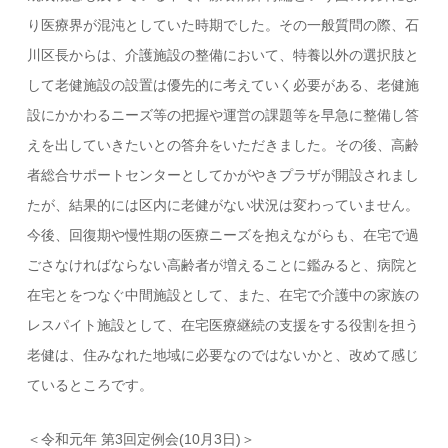
り医療界が混沌としていた時期でした。その一般質問の際、石
川区長からは、介護施設の整備において、特養以外の選択肢と
して老健施設の設置は優先的に考えていく必要がある、老健施
設にかかわるニーズ等の把握や運営の課題等を早急に整備し答
えを出していきたいとの答弁をいただきました。その後、高齢
者総合サポートセンターとしてかがやきプラザが開設されまし
たが、結果的には区内に老健がない状況は変わっていません。
今後、回復期や慢性期の医療ニーズを抱えながらも、在宅で過
ごさなければならない高齢者が増えることに鑑みると、病院と
在宅とをつなぐ中間施設として、また、在宅で介護中の家族の
レスパイト施設として、在宅医療継続の支援をする役割を担う
老健は、住みなれた地域に必要なのではないかと、改めて感じ
ているところです。
＜令和元年 第3回定例会(10月3日)＞