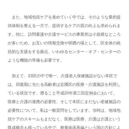
また、地域包括ケアを進めていく中では、そのような量的提
供体制を整える一方で、提供するケアの質の向上も求められま
す。特に、訪問看護や介護サービスの事業所は小規模なところ
が多いため、お互いの情報交換や研鑽の場として、区全体の統
括的な支援をする拠点、いわゆるセンター・オブ・センターの
ような機能の準備も必要です。
加えて、23区の中で唯一、介護老人保健施設がない本区で
は、回復期に当たる高齢者は近隣区の医療・介護施設を利用し
ている状況です。遡ること平成20年第三回定例会において、
医療と介護の連携の必要性、そして本区にまだない老健施設の
必要性について、私は一般質問をしています。当時は、地域包
括ケアのスキームもまだなく、医療は医療、介護は介護という
既成概念も残っている中で、療養病床再編という国の方針によ