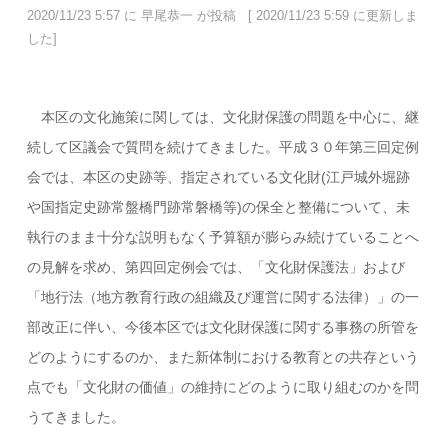
2020/11/23 5:57 に 早尾恭一 が投稿 [ 2020/11/23 5:59 に更新しま
した]
本区の文化施策に関しては、文化財保護の問題を中心に、継
続して区議会で質問を続けてきました。平成３０年第三回定例
会では、本区の史跡等、指定されている文化財(江戸城外堀跡
や国指定史跡常盤橋門跡常磐橋等)の保全と整備について、未
執行のまま十分な説明もなく予算額が膨らみ続けていることへ
の見解を求め、第四回定例会では、「文化財保護法」および
「地行法（地方教育行政の組織及び運営に関する法律）」の一
部改正に伴い、今後本区では文化財保護に関する事務の所管を
どのようにするのか、また新体制における教育との共存という
点でも「文化財の価値」の維持にどのように取り組むのかを問
うてきました。