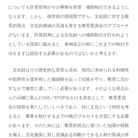
についても区長部局がその事務を所管・補助執行できるように
なります。しかし、移管前の現段階ですら、文化財に対する教
育的視点・文化的価値の見識を有する教育委員会のアプローチ
がないまま、区長部局による文化財への補助執行が行われよう
としている現状に鑑みると、条例改正の前にこれまでの執行方
法をまずは総括する必要があるのではないかと考えます。
文化財はその歴史的な背景も含め、現代に求められる利便性
や効率性を度外視した価値観を以って伝統を守り、教育に活か
すなかで後世に遺していく必要があります。そのような視点か
らの示唆に富んだGO／STOPをかける存在として、教育委員
会が役割を果たしていくべきであり、特に文化という特性を考
えると、事業を執行するまでの検討プロセスを大切にする必要
があります。そのためには、教育的視点に基づいた知識や経験
を備え、文化施策に対し見識ある判断ができる人材の育成が求