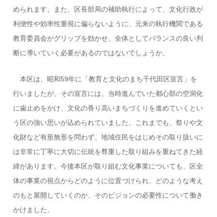
められます。また、区長部局の補助執行によって、文化行政が
利便性や効率性重視に偏らないように、元来の執行機関である
教育委員会がグリップを効かせ、全体としてバランスの良い判
断に導いていく必要があるのではないでしょうか。
本区は、昭和59年に「教育と文化のまち千代田区宣言」を
行いましたが、その宣言には、当時進んでいた都心部の空洞化
に歯止めをかけ、文化の香り高いまちづくりを進めていくとい
う区の強い思いが込められていました。これまでも、祭りや文
化財など有形無形を問わず、地域住民をはじめその取り扱いに
は非常に丁寧に大切に伝統を尊重した取り組みを重ねてきた経
緯があります。今後本区が取り組む文化事業についても、区全
体の事業の視点からどのように位置づけられ、どのような考え
のもと展開していくのか、そのビジョンの必要性について働き
かけました。