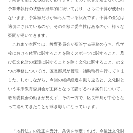
予算未執行の状態が経年的に続いており、さらに予算が使われ
ないまま、予算額だけが膨らんでいる状況です。予算の査定は
適切にされているのか、その金額に妥当性はあるのか、様々な
疑問が湧いてきます。
これまで本区では、教育委員会が所管する事務のうち、①学
校における体育に関することを除くスポーツに関すること、及
び②文化財の保護に関することを除く文化に関すること、の２
つの事務については、区長部局が管理・補助執行を行ってきま
した。しかしながら、今回の経緯経過を振り返ると、文化財と
いう本来教育委員会が主体となって講ずるべき案件について、
教育委員会の動きが見えず、その一方で、区長部局が中心とな
って進めてきたことが浮き彫りになっています。
「地行法」の改正を受け、条例を制定すれば、今後は文化財