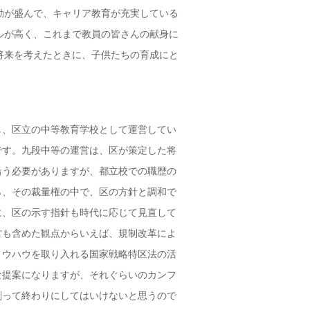
動が盛んで、キャリア教育が充実している
ルが高く、これまで教員の皆さんの献身に
将来を考えたときに、子供たちの育成にと
、区立の中等教育学校として運営してい
です。九段中等の運営は、区が策定した将
沿う必要がありますが、都立校での職歴の
ら、その裁量権の中で、区の方針と調和で
に、区の示す指針も時代に応じて見直して
営も含めた観点からいえば、規制改革によ
ノウハウを取り入れる国家戦略特区法の活
な提案になりますが、それぐらいのカンフ
創って終わりにしてはいけないと思うので