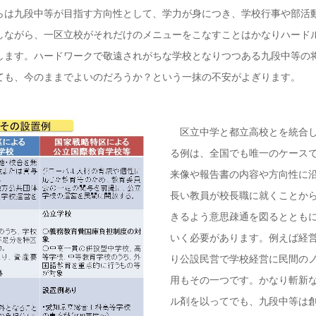
は九段中等が目指す方向性として、学力が身につき、学校行事や部活
しながら、一区立校がそれだけのメニューをこなすことはかなりハード
します。ハードワークで敬遠されがちな学校となりつつある九段中等の
ても、今のままでよいのだろうか？という一抹の不安がよぎります。
区立中学と都立高校とを統合し
る例は、全国でも唯一のケース
来像や報告書の内容や方向性に
長い教員が校長職に就くことか
きるよう意思疎通を図るととも
いく必要があります。例えば経
り公設民営で学校経営に民間の
用もその一つです。かなり斬新
ル剤を以ってでも、九段中等は