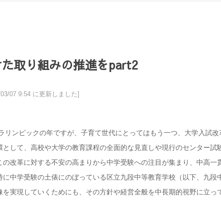
取り組みの推進をpart2
9/03/07 9:54 に更新しました]
パラリンピックの年ですが、子育て世代にとってはもう一つ、大学入試改
環として、高校や大学の教育課程の全面的な見直しや現行のセンター試
この改革に対する不安の高まりから中学受験への注目が集まり、中高一
特に中学受験の土俵にのぼっている区立九段中等教育学校（以下、九段
像を実現していくためにも、その方針や経営全般を中長期的視野に立っ